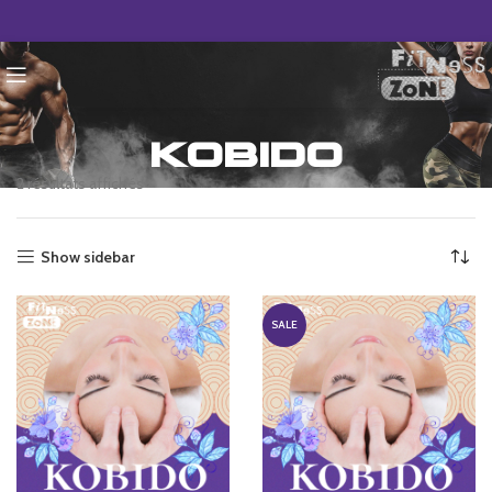
kobido
2 résultats affichés
Show sidebar
SALE