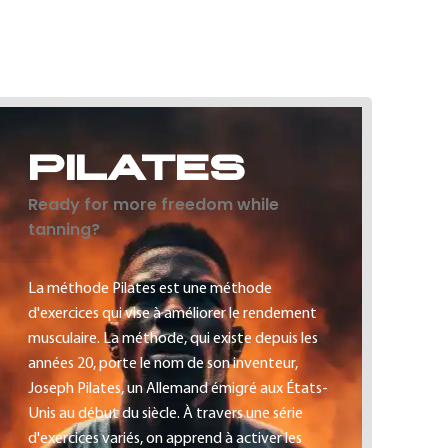
PILATES
Ready for more freedom while
tanning?
La méthode Pilates est une méthode
d'exercices qui vise à améliorer le rendement
musculaire. La méthode, qui existe depuis les
années 20, porte le nom de son inventeur,
Joseph Pilates, un Allemand émigré aux États-
Unis au début du siècle. À travers une série
d'exercices variés, on apprend à activer les