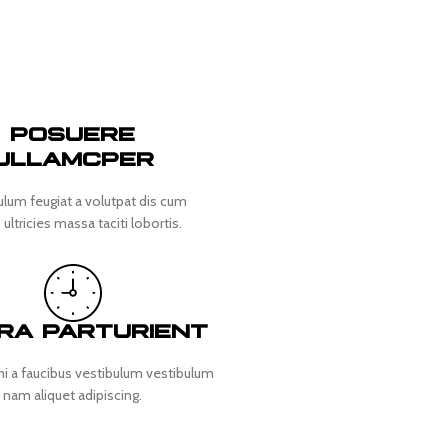
POSUERE
ULLAMCPER
ulum feugiat a volutpat dis cum
 ultricies massa taciti lobortis.
ORA PARTURIENT
mi a faucibus vestibulum vestibulum
nam aliquet adipiscing.