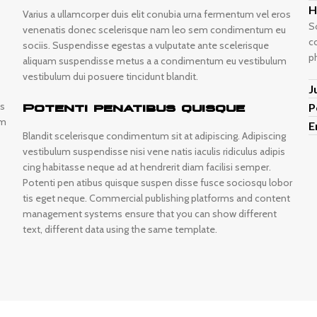
H
Varius a ullamcorper duis elit conubia urna fermentum vel eros
S
venenatis donec scelerisque nam leo sem condimentum eu
c
sociis. Suspendisse egestas a vulputate ante scelerisque
p
aliquam suspendisse metus a a condimentum eu vestibulum
vestibulum dui posuere tincidunt blandit.
J
as
Potenti penatibus quisque
P
um
E
Blandit scelerisque condimentum sit at adipiscing. Adipiscing
vestibulum suspendisse nisi vene natis iaculis ridiculus adipis
cing habitasse neque ad at hendrerit diam facilisi semper.
Potenti pen atibus quisque suspen disse fusce sociosqu lobor
tis eget neque. Commercial publishing platforms and content
management systems ensure that you can show different
text, different data using the same template.