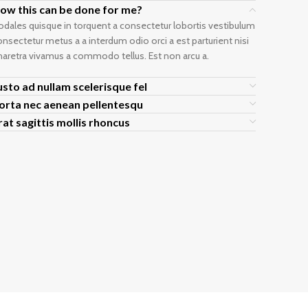
ow this can be done for me?
odales quisque in torquent a consectetur lobortis vestibulum
onsectetur metus a a interdum odio orci a est parturient nisi
haretra vivamus a commodo tellus. Est non arcu a.
usto ad nullam scelerisque fel
orta nec aenean pellentesqu
rat sagittis mollis rhoncus