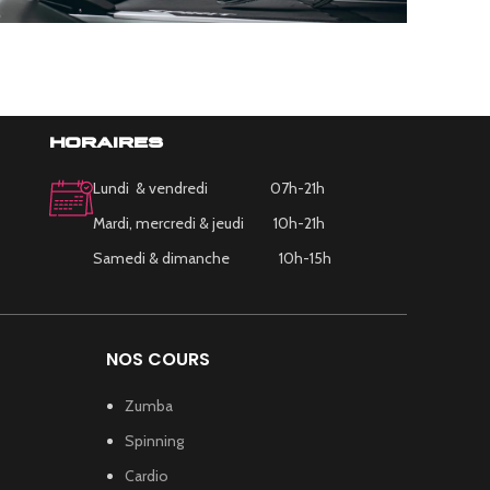
REINFORCEMENT
REINFO
PLATEFORME CARDIO
PIL
horaires
Lundi & vendredi 07h-21h
Mardi, mercredi & jeudi 10h-21h
Samedi & dimanche 10h-15h
NOS COURS
Zumba
Spinning
Cardio