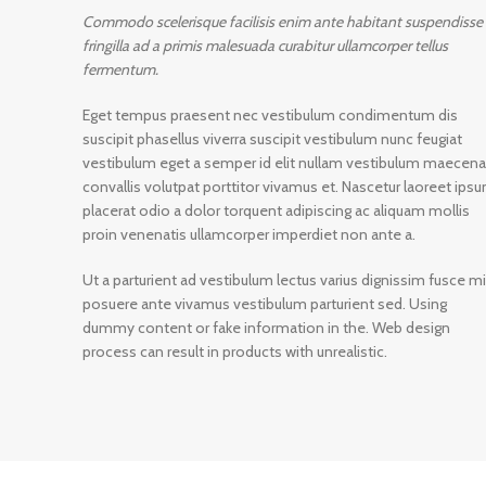
Commodo scelerisque facilisis enim ante habitant suspendisse
fringilla ad a primis malesuada curabitur ullamcorper tellus
fermentum.
Eget tempus praesent nec vestibulum condimentum dis
suscipit phasellus viverra suscipit vestibulum nunc feugiat
vestibulum eget a semper id elit nullam vestibulum maecen
convallis volutpat porttitor vivamus et. Nascetur laoreet ips
placerat odio a dolor torquent adipiscing ac aliquam mollis
proin venenatis ullamcorper imperdiet non ante a.
Ut a parturient ad vestibulum lectus varius dignissim fusce mi
posuere ante vivamus vestibulum parturient sed. Using
dummy content or fake information in the. Web design
process can result in products with unrealistic.