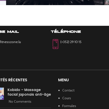
REINFORCEMENT
POWERPLATE
se mail
téléphone
fitnesszone.lu
(+352) 29 10 15
TÉS RÉCENTES
MENU
Kobido – Massage
Contact
facial japonais anti-âge
Cours
No Comments
Formules